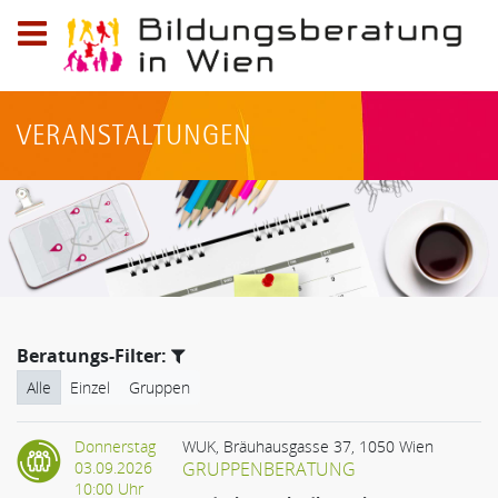
Logo
der
Bildungsberatung
VERANSTALTUNGEN
in
Wien;
Telefon:
0800
20
79
59,
E-
Mail:
Beratungs-Filter:
info@bildungsberatung-
Alle
Einzel
Gruppen
wien.at
Donnerstag
WUK, Bräuhausgasse 37, 1050 Wien
03.09.2026
GRUPPENBERATUNG
10:00 Uhr