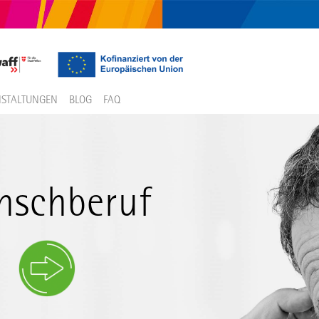
STALTUNGEN
BLOG
FAQ
schberuf