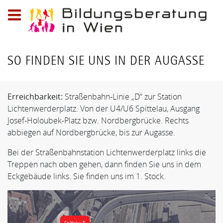
Logo
der
Bildungsberatung
SO FINDEN SIE UNS IN DER AUGASSE
in
Wien;
Telefon:
Erreichbarkeit:
Straßenbahn-Linie „D“ zur Station
0800
Lichtenwerderplatz. Von der U4/U6 Spittelau, Ausgang
20
Josef-Holoubek-Platz bzw. Nordbergbrücke. Rechts
79
abbiegen auf Nordbergbrücke, bis zur Augasse.
59,
E-
Bei der Straßenbahnstation Lichtenwerderplatz links die
Mail:
Treppen nach oben gehen, dann finden Sie uns in dem
info@bildungsberatung-
Eckgebäude links. Sie finden uns im 1. Stock.
wien.at