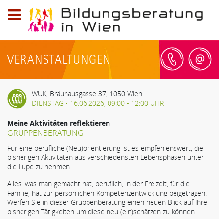
Logo
der
Bildungsberatung
VERANSTALTUNGEN
in
Wien;
Telefon:
WUK, Bräuhausgasse 37, 1050 Wien
0800
DIENSTAG - 16.06.2026, 09:00 - 12:00 UHR
20
79
Meine Aktivitäten reflektieren
59,
GRUPPENBERATUNG
E-
Für eine berufliche (Neu)orientierung ist es empfehlenswert, die
Mail:
bisherigen Aktivitäten aus verschiedensten Lebensphasen unter
info@bildungsberatung-
die Lupe zu nehmen.
wien.at
Alles, was man gemacht hat, beruflich, in der Freizeit, für die
Familie, hat zur persönlichen Kompetenzentwicklung beigetragen.
Werfen Sie in dieser Gruppenberatung einen neuen Blick auf Ihre
bisherigen Tätigkeiten um diese neu (ein)schätzen zu können.