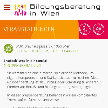
Logo
der
Bildungsberatung
VERANSTALTUNGEN
in
Wien;
Telefon:
WUK, Bräuhausgasse 37, 1050 Wien
0800
FREITAG - 10.07.2026, 10:00 - 11:40 UHR
20
79
Entdeck‘ was in dir steckt!
59,
GRUPPENBERATUNG
E-
Skillcards® sind eine einfache, spielerische Methode, um
Mail:
eigene Kompetenzen und Stärken sichtbar zu machen. Diese
info@bildungsberatung-
Gruppenberatung ist als Einstieg oder Ergänzung zu anderen
Formen von Berufs- und Bildungsberatung sehr geeignet.
wien.at
In dieser Gruppenberatung behandeln wir ein kompliziertes
Thema auf einfache Art und Weise: