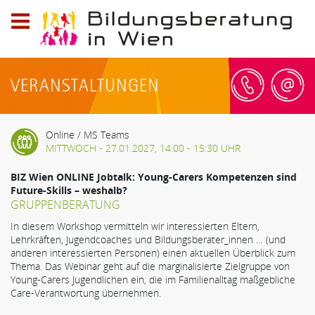
Logo
der
Bildungsberatung
VERANSTALTUNGEN
in
Wien;
Telefon:
Online / MS Teams
0800
MITTWOCH - 27.01.2027, 14:00 - 15:30 UHR
20
79
BIZ Wien ONLINE Jobtalk: Young-Carers Kompetenzen sind
59,
Future-Skills – weshalb?
GRUPPENBERATUNG
E-
Mail:
In diesem Workshop vermitteln wir interessierten Eltern,
info@bildungsberatung-
Lehrkräften, Jugendcoaches und Bildungsberater_innen … (und
anderen interessierten Personen) einen aktuellen Überblick zum
wien.at
Thema. Das Webinar geht auf die marginalisierte Zielgruppe von
Young-Carers Jugendlichen ein, die im Familienalltag maßgebliche
Care-Verantwortung übernehmen.