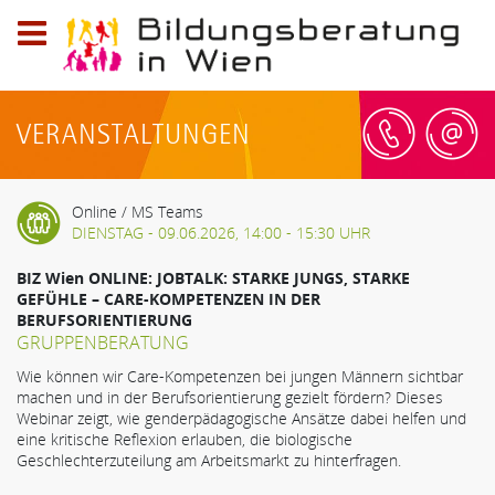
Logo
der
Bildungsberatung
VERANSTALTUNGEN
in
Wien;
Telefon:
Online / MS Teams
0800
DIENSTAG - 09.06.2026, 14:00 - 15:30 UHR
20
79
BIZ Wien ONLINE: JOBTALK: STARKE JUNGS, STARKE
59,
GEFÜHLE – CARE-KOMPETENZEN IN DER
BERUFSORIENTIERUNG
E-
GRUPPENBERATUNG
Mail:
info@bildungsberatung-
Wie können wir Care-Kompetenzen bei jungen Männern sichtbar
machen und in der Berufsorientierung gezielt fördern? Dieses
wien.at
Webinar zeigt, wie genderpädagogische Ansätze dabei helfen und
eine kritische Reflexion erlauben, die biologische
Geschlechterzuteilung am Arbeitsmarkt zu hinterfragen.